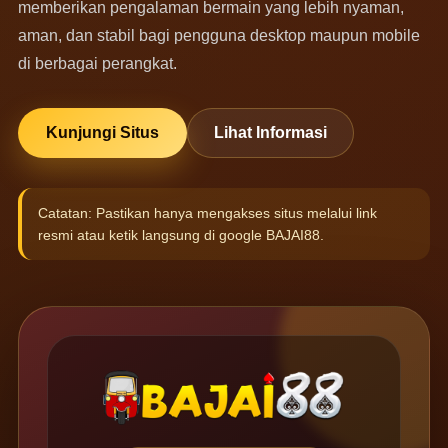
memberikan pengalaman bermain yang lebih nyaman,
aman, dan stabil bagi pengguna desktop maupun mobile
di berbagai perangkat.
Kunjungi Situs
Lihat Informasi
Catatan: Pastikan hanya mengakses situs melalui link
resmi atau ketik langsung di google BAJAI88.