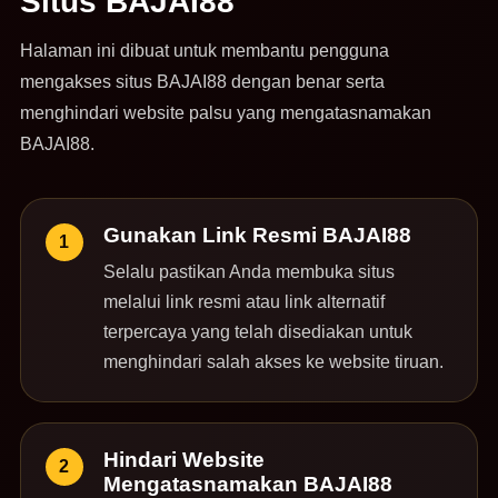
Situs BAJAI88
Halaman ini dibuat untuk membantu pengguna
mengakses situs BAJAI88 dengan benar serta
menghindari website palsu yang mengatasnamakan
BAJAI88.
Gunakan Link Resmi BAJAI88
Selalu pastikan Anda membuka situs
melalui link resmi atau link alternatif
terpercaya yang telah disediakan untuk
menghindari salah akses ke website tiruan.
Hindari Website
Mengatasnamakan BAJAI88