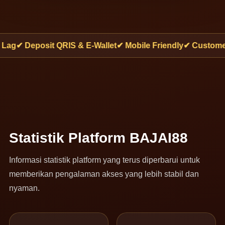
ag
✔ Deposit QRIS & E-Wallet
✔ Mobile Friendly
✔ Customer S
Statistik Platform BAJAI88
Informasi statistik platform yang terus diperbarui untuk
memberikan pengalaman akses yang lebih stabil dan
nyaman.