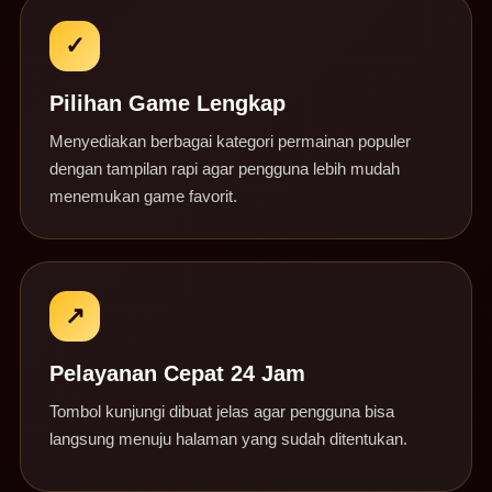
✓
Pilihan Game Lengkap
Menyediakan berbagai kategori permainan populer
dengan tampilan rapi agar pengguna lebih mudah
menemukan game favorit.
↗
Pelayanan Cepat 24 Jam
Tombol kunjungi dibuat jelas agar pengguna bisa
langsung menuju halaman yang sudah ditentukan.