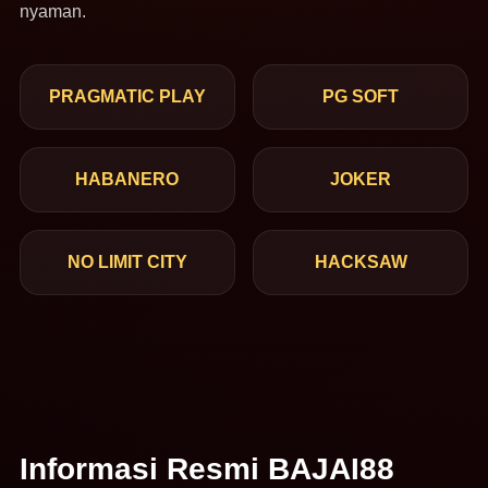
nyaman.
PRAGMATIC PLAY
PG SOFT
HABANERO
JOKER
NO LIMIT CITY
HACKSAW
Informasi Resmi BAJAI88