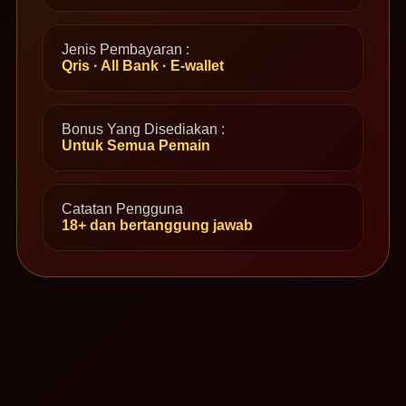
Jenis Pembayaran :
Qris · All Bank · E-wallet
Bonus Yang Disediakan :
Untuk Semua Pemain
Catatan Pengguna
18+ dan bertanggung jawab