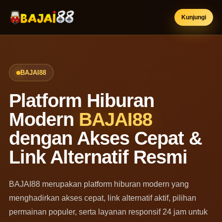
Kunjungi
BAJAI88
Platform Hiburan
Modern
BAJAI88
dengan Akses Cepat &
Link Alternatif Resmi
BAJAI88 merupakan platform hiburan modern yang
menghadirkan akses cepat, link alternatif aktif, pilihan
permainan populer, serta layanan responsif 24 jam untuk