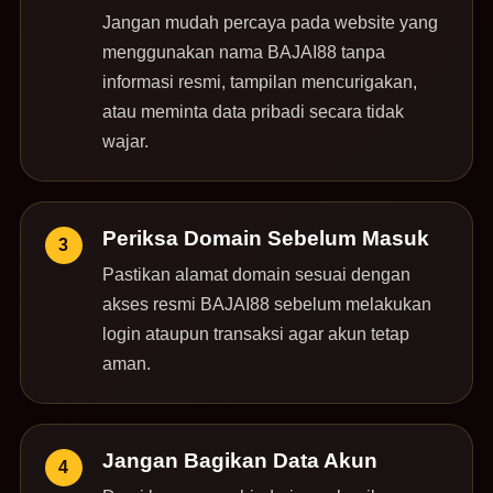
Jangan mudah percaya pada website yang
menggunakan nama BAJAI88 tanpa
informasi resmi, tampilan mencurigakan,
atau meminta data pribadi secara tidak
wajar.
Periksa Domain Sebelum Masuk
Pastikan alamat domain sesuai dengan
akses resmi BAJAI88 sebelum melakukan
login ataupun transaksi agar akun tetap
aman.
Jangan Bagikan Data Akun